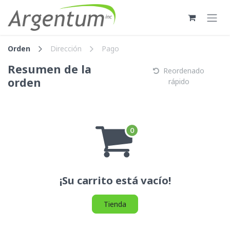
Ir al contenido
Orden
Dirección
Pago
Resumen de la
Reordenado
orden
rápido
¡Su carrito está vacío!
Tienda