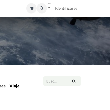
um Inc
Empleos
Identificarse
nes
Viaje