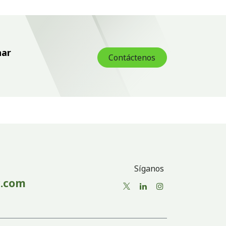
nar
Contáctenos
Síganos
.com