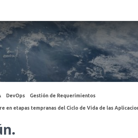
icios
Empleos
Autogestión
Blog
Acerca de Argent
A
DevOps
Gestión de Requerimientos
e en etapas tempranas del Ciclo de Vida de las Aplicacio
ún.