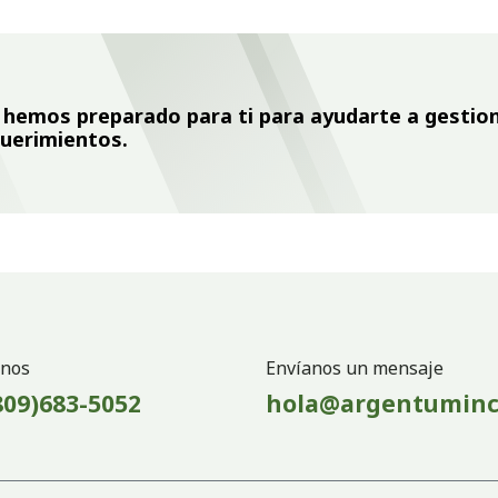
e hemos preparado para ti para ayudarte a gestio
querimientos.
nos
Envíanos un mensaje
809)683-5052
hola@argentuminc