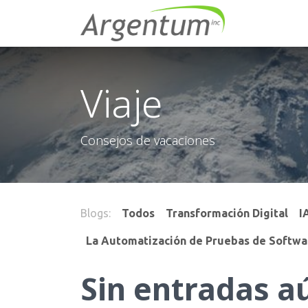
Ir al contenido
Inicio
Serv
Viaje
Consejos de vacaciones
Blogs:
Todos
Transformación Digital
I
La Automatización de Pruebas de Softwar
Sin entradas a