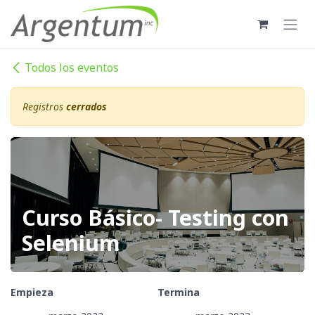
Ir al contenido
Todos los eventos
Registros
cerrados
Curso Básico- Testing con
Selenium
Empieza
Termina