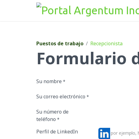
Ir al contenido
Puestos de trabajo
Recepcionista
Formulario d
Su nombre
*
Su correo electrónico
*
Su número de
teléfono
*
Perfil de LinkedIn