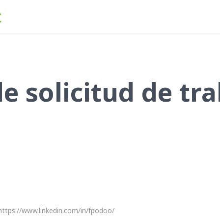
Inicio
Servicios
Empleos
Autogestión
Blog
A
e solicitud de tr