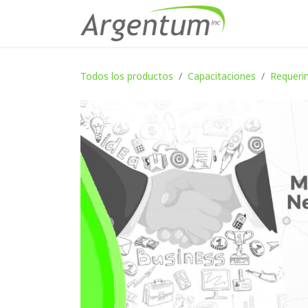
Ir al contenido
Inicio
Serv
Todos los productos
Capacitaciones
Requerim