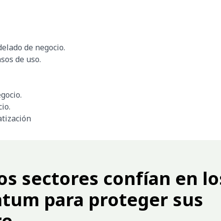
delado de negocio.
asos de uso.
gocio.
io.
atización
os sectores confían en lo
ntum para proteger sus
e.