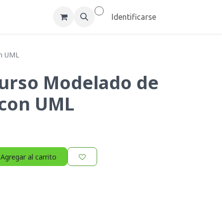
um Inc
Empleos
Identificarse
on UML
urso Modelado de
 con UML
Agregar al carrito