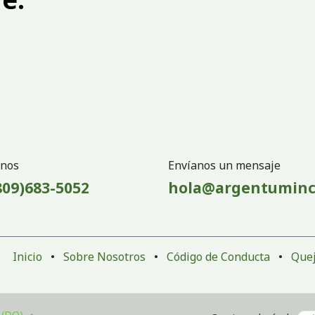
nos
Envíanos un mensaje
809)683-5052
hola@argentuminc
Inicio
•
Sobre Nosotros
•
Código de Conducta
•
Quej
 (DO)