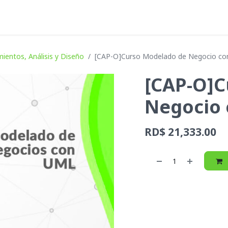
icios
Empleos
Autogestión
Blog
Acerca de Argent
ientos, Análisis y Diseño
[CAP-O]Curso Modelado de Negocio c
[CAP-O]C
Negocio
RD$
21,333.00