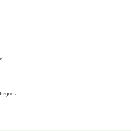
ps
s
liegues
a