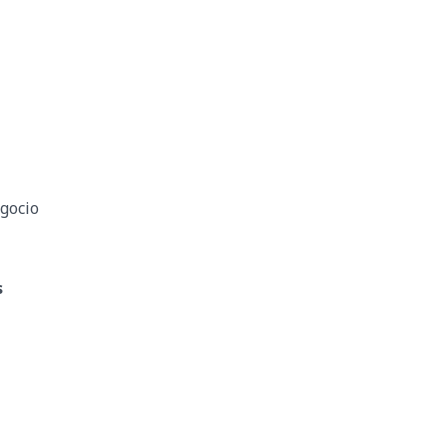
gocio
s