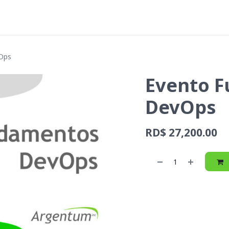
icios
Empleos
Autogestión
Blog
Acerca de Argent
Ops
Evento 
DevOps
RD$
27,200.00