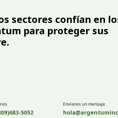
os sectores confían en lo
ntum para proteger sus
e.
nos
Envíanos un mensaje
809)683-5052
hola@argentuminc