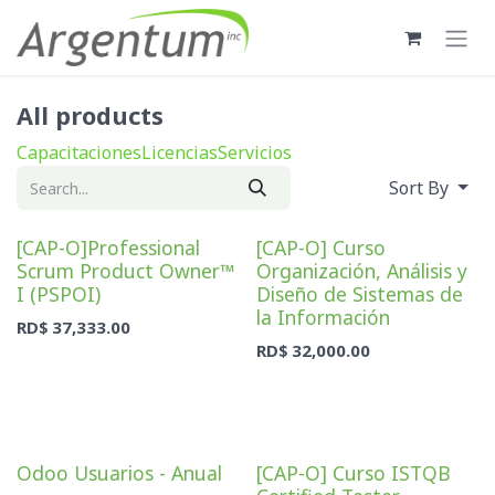
Skip to Content
All products
Capacitaciones
Licencias
Servicios
Sort By
[CAP-O]Professional
[CAP-O] Curso
Scrum Product Owner™
Organización, Análisis y
I (PSPOI)
Diseño de Sistemas de
la Información
RD$
37,333.00
RD$
32,000.00
Odoo Usuarios - Anual
[CAP-O] Curso ISTQB