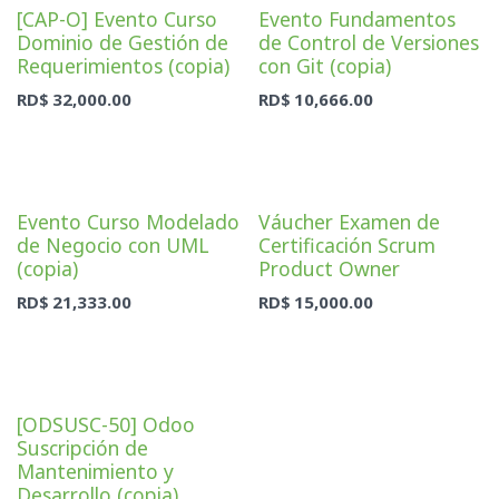
[CAP-O] Evento Curso
Evento Fundamentos
Dominio de Gestión de
de Control de Versiones
Requerimientos (copia)
con Git (copia)
RD$
32,000.00
RD$
10,666.00
Evento Curso Modelado
Váucher Examen de
de Negocio con UML
Certificación Scrum
(copia)
Product Owner
RD$
21,333.00
RD$
15,000.00
Sale
[ODSUSC-50] Odoo
Suscripción de
Mantenimiento y
Desarrollo (copia)