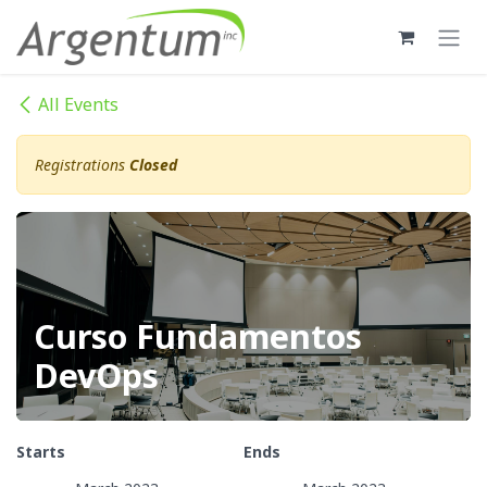
Skip to Content
All Events
Registrations
Closed
Curso Fundamentos
DevOps
Starts
Ends