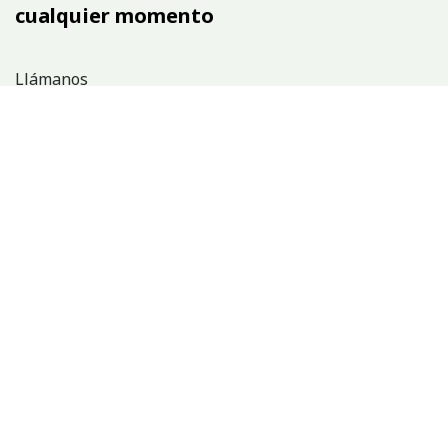
cualquier momento
Llámanos
+1 (809)683-5052
Envíanos un mensaje
hola@argentuminc.com
Síganos